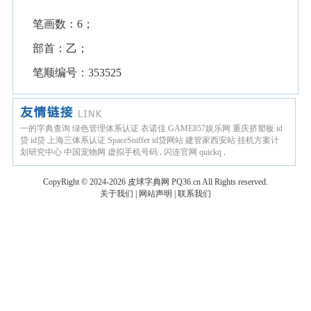
笔画数：6；
部首：乙；
笔顺编号：353525
一的字典查询
绿色管理体系认证
衣诺佳
GAME857娱乐网
重庆挤塑板
id
贷
id贷
上海三体系认证
SpaceSniffer
id贷网站
建管家西安站
挂机方案计
划研究中心
中国宠物网
虚拟手机号码
.
闪连官网
quickq
.
CopyRight © 2024-2026
皮球字典网
PQ36.cn
All Rights reserved.
关于我们
|
网站声明
|
联系我们