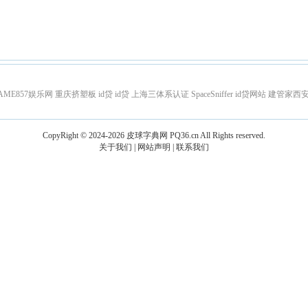
AME857娱乐网
重庆挤塑板
id贷
id贷
上海三体系认证
SpaceSniffer
id贷网站
建管家西
CopyRight © 2024-2026
皮球字典网
PQ36.cn
All Rights reserved.
关于我们
|
网站声明
|
联系我们