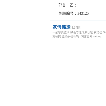
部首：乙；
笔顺编号：343125
一的字典查询
绿色管理体系认证
衣诺佳
G
宠物网
虚拟手机号码
.
闪连官网
quickq
.