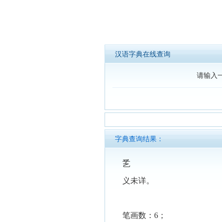
汉语字典在线查询
请输入
字典查询结果：
乯
义未详。
笔画数：6；