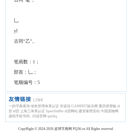
乚
yǐ
古同“乙”。
笔画数：1；
部首：乚；
笔顺编号：5
一的字典查询
绿色管理体系认证
衣诺佳
GAME857娱乐网
重庆挤塑板
id
贷
id贷
上海三体系认证
SpaceSniffer
id贷网站
建管家西安站
中国宠物网
虚拟手机号码
.
闪连官网
quickq
.
CopyRight © 2024-2026
皮球字典网
PQ36.cn
All Rights reserved.