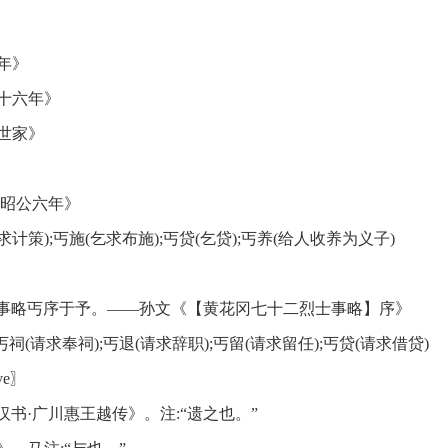
年》
十六年》
世家》
·昭公六年》
求计策);丐施(乞求布施);丐贷(乞贷);丐养(给人收养为义子)
士事略丐序于予。——孙文《【黄花冈七十二烈士事略】序》
丐祠(请求奉祠);丐退(请求辞职);丐留(请求留任);丐贷(请求借贷)
ve〗
书·广川惠王越传》。注:“遗之也。”