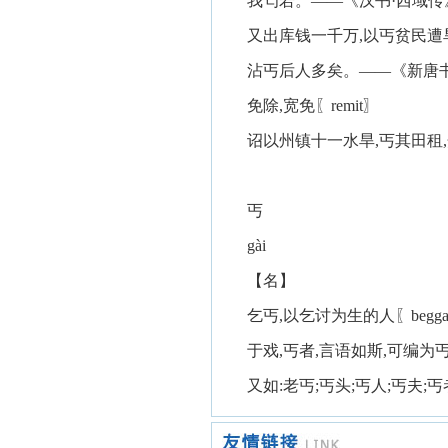
我匄若。——《汉书·西域传》
又出库钱一千万,以丐贫民
沾丐后人多矣。——《新唐书
免除,宽免〖remit〗
诏以州镇十一水旱,丐其田租
丐
gài
【名】
乞丐,以乞讨为生的人〖begga
于戏,丐者,言语如斯,可编
又如:老丐;丐头;丐人;丐夫;