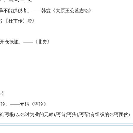
。马注:“与也。”
遭旱不能供税者。——韩愈《太原王公墓志铭》
·【杜甫传】赞》
,开仓振恤。——《北史》
r〗
为丐论。——元结《丐论》
丐者;丐棍(以乞讨为业的无赖);丐首(丐头);丐帮(有组织的乞丐团伙)