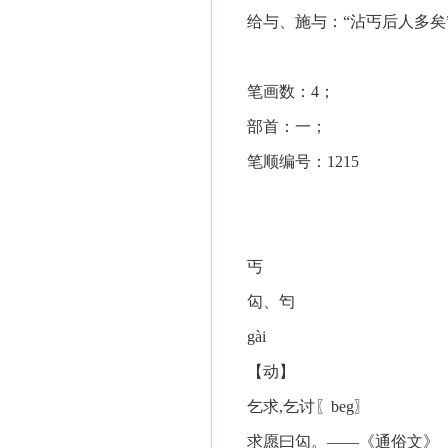
给与、施与：“沾丐后人多矣
笔画数：4；
部首：一；
笔顺编号：1215
丐
匃、匄
gài
【动】
乞求,乞讨〖beg〗
求愿曰匃。——《通俗文》