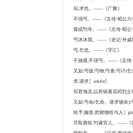
匃,求也。——《广雅》
不强丐。——《左传·昭公六
毋或匄夺。——《左传·昭公
丐沐沐我。——《史记·外戚
丐,乞也。——《字汇》
不抽屋,不强丐。——《左传
又如:丐饭;丐物;丐食;丐计(乞
求,请求〖askfor〗
邹君海滨,以所辑黄花冈烈
又如:丐命(乞命。请求饶命);
给予;施舍,把财物给与人〖gi
尽取善绘,匄诸宫人。——《汉