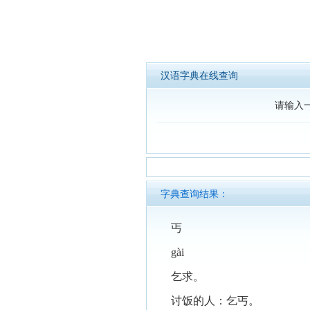
汉语字典在线查询
请输入
字典查询结果：
丐
gài
乞求。
讨饭的人：乞丐。